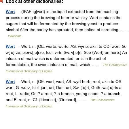
Look at other dictionaries:
Wort
— (IPAEng|wɝt) is the liquid extracted from the mashing
process during the brewing of beer or whisky. Wort contains the
sugars that will be fermented by the brewing yeast to produce
alcohol.After the barley has sprouted, then halted of sprouting… …
Wikipedia
Wort
— Wort, n. [OE. worte, wurte, AS. wyrte; akin to OD. wort, G.
w[ u]rze, bierw[ u]rze, Icel. virtr, Sw. v[ o]rt. See {Wort} an herb.] An
infusion of malt which is unfermented, or is in the act of
fermentation; the sweet infusion of malt, which… …
The Collaborative
International Dictionary of English
Wort
— Wort, n. [OE. wort, wurt, AS. wyrt herb, root; akin to OS.
wurt, G. wurz, Icel. jurt, urt, Dan. urt, Sw. [ o]rt, Goth. wa[ u]rts a
root, L. radix, Gr. ? a root, ? a branch, young shoot, ? a branch,
and E. root, n. Cf. {Licorice}, {Orchard},… …
The Collaborative
International Dictionary of English