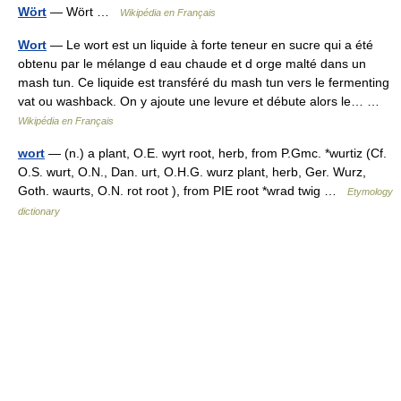
Wört
— Wört …
Wikipédia en Français
Wort
— Le wort est un liquide à forte teneur en sucre qui a été
obtenu par le mélange d eau chaude et d orge malté dans un
mash tun. Ce liquide est transféré du mash tun vers le fermenting
vat ou washback. On y ajoute une levure et débute alors le… …
Wikipédia en Français
wort
— (n.) a plant, O.E. wyrt root, herb, from P.Gmc. *wurtiz (Cf.
O.S. wurt, O.N., Dan. urt, O.H.G. wurz plant, herb, Ger. Wurz,
Goth. waurts, O.N. rot root ), from PIE root *wrad twig …
Etymology
dictionary