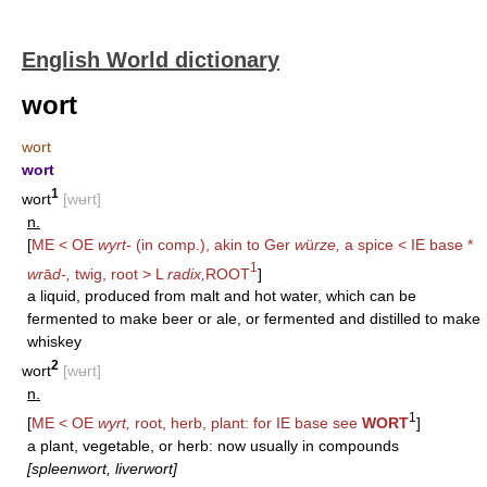
English World dictionary
wort
wort
wort
1
wort
[wʉrt]
n.
[
ME < OE
wyrt-
(in comp.), akin to Ger
w
ü
rze,
a spice < IE base *
1
wr
ā
d-,
twig, root > L
radix,
ROOT
]
a liquid, produced from malt and hot water, which can be
fermented to make beer or ale, or fermented and distilled to make
whiskey
2
wort
[wʉrt]
n.
1
[
ME < OE
wyrt,
root, herb, plant: for IE base see
WORT
]
a plant, vegetable, or herb: now usually in compounds
[spleenwort, liverwort]