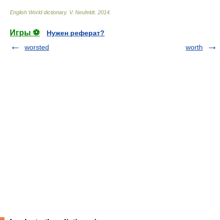
English World dictionary
.
V. Neufeldt
.
2014
.
Игры ⚽
Нужен реферат?
worsted
worth