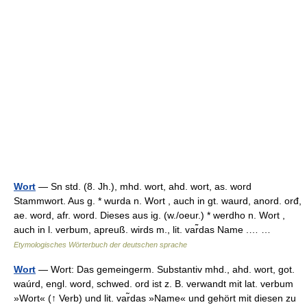
Wort
— Sn std. (8. Jh.), mhd. wort, ahd. wort, as. word
Stammwort. Aus g. * wurda n. Wort , auch in gt. waurd, anord. orđ,
ae. word, afr. word. Dieses aus ig. (w./oeur.) * werdho n. Wort ,
auch in l. verbum, apreuß. wirds m., lit. var͂das Name .… …
Etymologisches Wörterbuch der deutschen sprache
Wort
— Wort: Das gemeingerm. Substantiv mhd., ahd. wort, got.
waúrd, engl. word, schwed. ord ist z. B. verwandt mit lat. verbum
»Wort« (↑ Verb) und lit. var̃das »Name« und gehört mit diesen zu