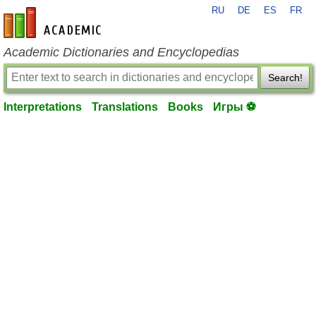
RU
DE
ES
FR
en-academic.com
Academic Dictionaries and Encyclopedias
Search!
Interpretations
Translations
Books
Игры ⚽